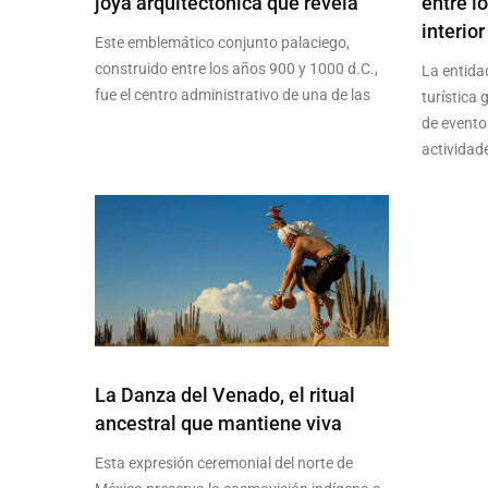
joya arquitectónica que revela
entre l
interior
Este emblemático conjunto palaciego,
construido entre los años 900 y 1000 d.C.,
La entida
fue el centro administrativo de una de las
turística
de evento
actividad
La Danza del Venado, el ritual
ancestral que mantiene viva
Esta expresión ceremonial del norte de