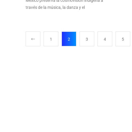
México preserva la cosmovisión indígena a
través de la música, la danza y el
1
2
3
4
5