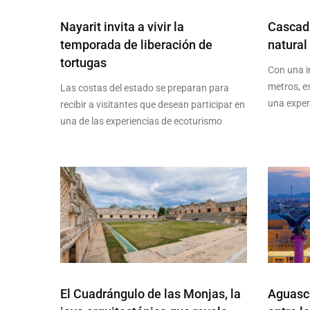
Nayarit invita a vivir la
Cascada
temporada de liberación de
natural
tortugas
Con una i
metros, es
Las costas del estado se preparan para
una exper
recibir a visitantes que desean participar en
una de las experiencias de ecoturismo
El Cuadrángulo de las Monjas, la
Aguasca