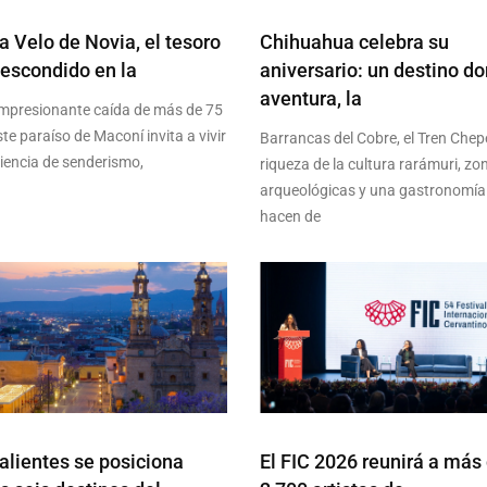
 Velo de Novia, el tesoro
Chihuahua celebra su
 escondido en la
aniversario: un destino do
aventura, la
mpresionante caída de más de 75
te paraíso de Maconí invita a vivir
Barrancas del Cobre, el Tren Chepe
iencia de senderismo,
riqueza de la cultura rarámuri, zo
arqueológicas y una gastronomía
hacen de
lientes se posiciona
El FIC 2026 reunirá a más