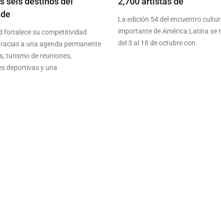
os seis destinos del
2,700 artistas de
 de
La edición 54 del encuentro cultu
importante de América Latina se r
d fortalece su competitividad
del 3 al 18 de octubre con
 gracias a una agenda permanente
s, turismo de reuniones,
es deportivas y una