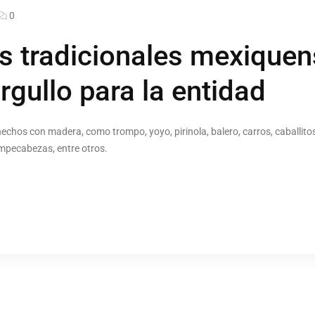
0
s tradicionales mexique
rgullo para la entidad
echos con madera, como trompo, yoyo, pirinola, balero, carros, caballit
ompecabezas, entre otros.