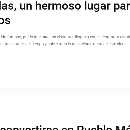
as, un hermoso lugar pa
os
rtido famoso, por lo que muchos visitantes llegan a este encantador es
es la distancia, el tiempo y sobre todo la ubicación exacta de este sitio.
 convertirse en Pueblo M