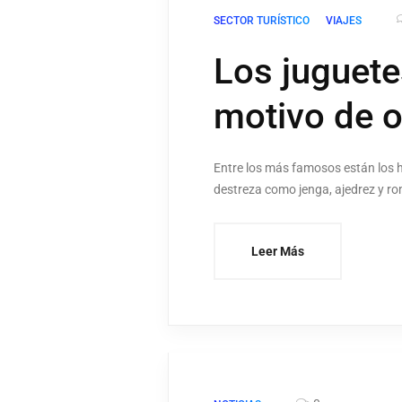
SECTOR TURÍSTICO
VIAJES
Los juguete
motivo de o
Entre los más famosos están los h
destreza como jenga, ajedrez y r
Leer Más