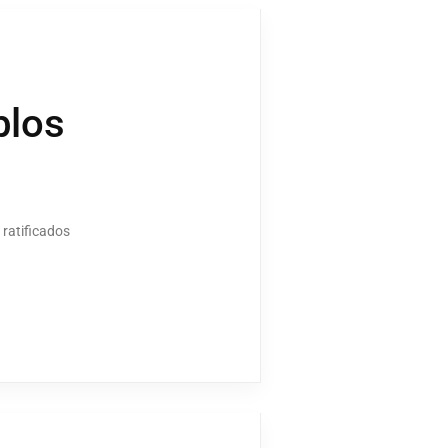
blos
ratificados