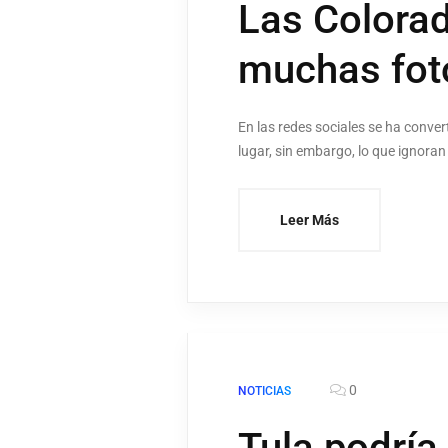
Las Colorad
muchas fot
En las redes sociales se ha conve
lugar, sin embargo, lo que ignoran 
Leer Más
0
NOTICIAS
Tula podría