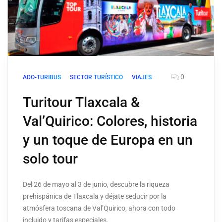
0
ADO-TURIBUS
SECTOR TURÍSTICO
VIAJES
Turitour Tlaxcala &
Val’Quirico: Colores, historia
y un toque de Europa en un
solo tour
Del 26 de mayo al 3 de junio, descubre la riqueza
prehispánica de Tlaxcala y déjate seducir por la
atmósfera toscana de Val’Quirico, ahora con todo
incluido y tarifas especiales.