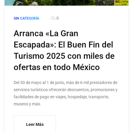
0
SIN CATEGORÍA
Arranca «La Gran
Escapada»: El Buen Fin del
Turismo 2025 con miles de
ofertas en todo México
Del 30 de mayo al 1 de junio, más de 6 mil prestadores de
servicios turísticos ofrecerán descuentos, promociones y
facilidades de pago en viajes, hospedaje, transporte,
museos y más.
Leer Más