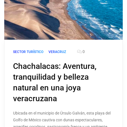
0
SECTOR TURÍSTICO
VERACRUZ
Chachalacas: Aventura,
tranquilidad y belleza
natural en una joya
veracruzana
Ubicada en el municipio de Úrsulo Galván, esta playa del
Golfo de México cautiva con dunas espectaculares,
arrecifes coralinos, gastronomía fresca y un ambiente