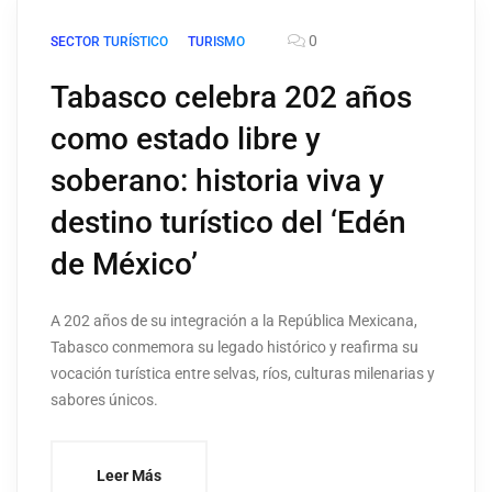
0
SECTOR TURÍSTICO
TURISMO
Tabasco celebra 202 años
como estado libre y
soberano: historia viva y
destino turístico del ‘Edén
de México’
A 202 años de su integración a la República Mexicana,
Tabasco conmemora su legado histórico y reafirma su
vocación turística entre selvas, ríos, culturas milenarias y
sabores únicos.
Leer Más