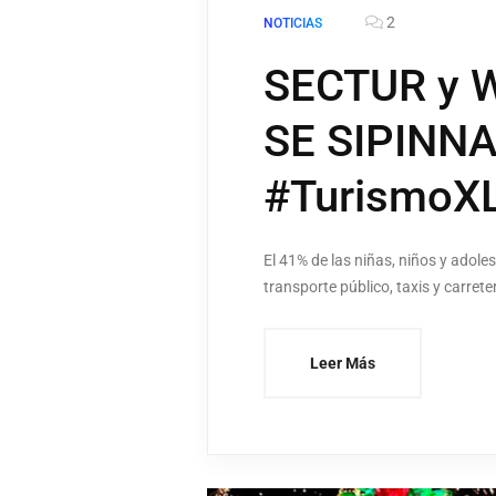
2
NOTICIAS
SECTUR y Wo
SE SIPINNA 
#TurismoXL
El 41% de las niñas, niños y adole
transporte público, taxis y carrete
Leer Más