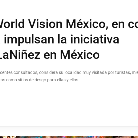
rld Vision México, en c
impulsan la iniciativa
aNiñez en México
scentes consultados, considera su localidad muy visitada por turistas, mie
ras como sitios de riesgo para ellas y ellos.