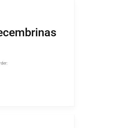
decembrinas
rder: