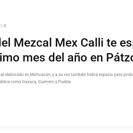
0
del Mezcal Mex Calli te e
último mes del año en Pát
cal elaborado en Michoacán, y a su vez también habrá espacio para prob
pública como Oaxaca, Guerrero y Puebla