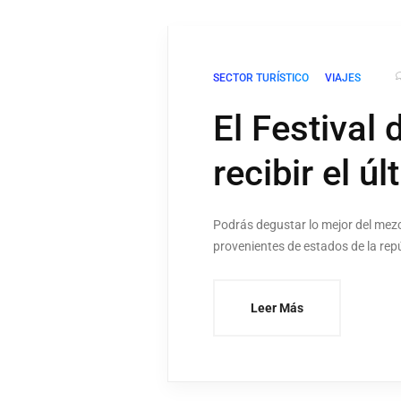
SECTOR TURÍSTICO
VIAJES
El Festival 
recibir el 
Podrás degustar lo mejor del mez
provenientes de estados de la re
Leer Más