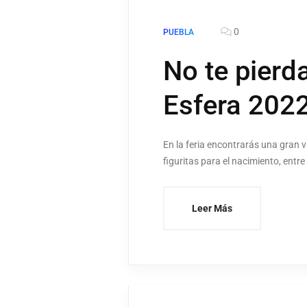
0
PUEBLA
No te pierda
Esfera 202
En la feria encontrarás una gran v
figuritas para el nacimiento, ent
Leer Más