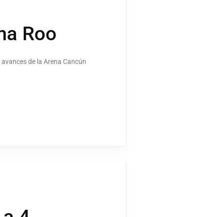
ana Roo
s avances de la Arena Cancún
 a 4