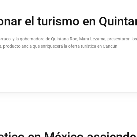
nar el turismo en Quint
 Torruco, y la gobernadora de Quintana Roo, Mara Lezama, presentaron lo
, producto ancla que enriquecerá la oferta turística en Cancún.
stico en México asciende