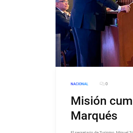
0
NACIONAL
Misión cump
Marqués
El secretario de Turismo, Miguel 