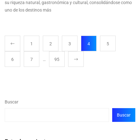
su riqueza natural, gastronómica y cultural, consolidándose como
uno de los destinos más
1
2
3
4
5
6
7
…
95
Buscar
Buscar