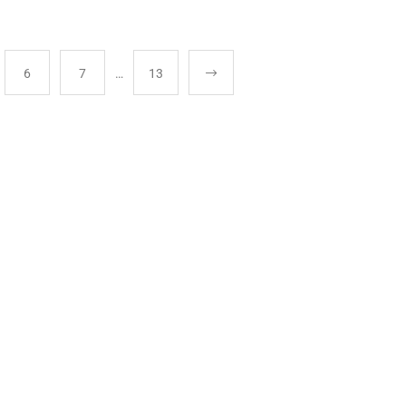
6
7
…
13