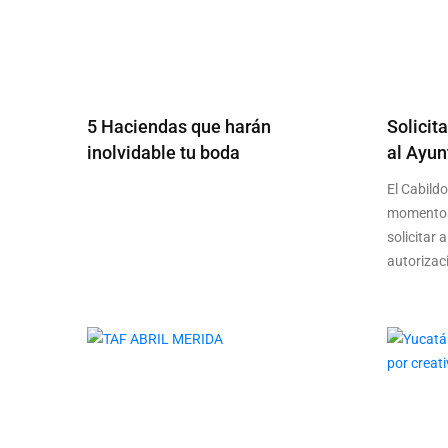
5 Haciendas que harán
Solicit
inolvidable tu boda
al Ayu
El Cabild
momentos,
solicitar 
autorizac