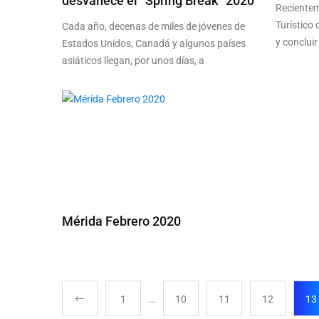
desvanece el “Spring Break” 2020
Recientem
Turístico
Cada año, decenas de miles de jóvenes de
y concluir
Estados Unidos, Canadá y algunos países
asiáticos llegan, por unos días, a
Mérida Febrero 2020
1
…
10
11
12
13