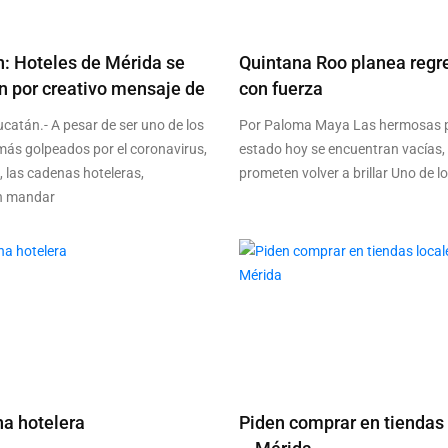
: Hoteles de Mérida se
Quintana Roo planea regr
an por creativo mensaje de
con fuerza
ucatán.- A pesar de ser uno de los
Por Paloma Maya Las hermosas p
más golpeados por el coronavirus,
estado hoy se encuentran vacías,
, las cadenas hoteleras,
prometen volver a brillar Uno de l
on mandar
a hotelera
Piden comprar en tiendas 