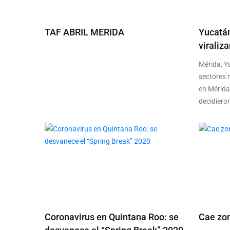
TAF ABRIL MERIDA
Yucatán
viraliz
Mérida, Y
sectores 
en Mérida
decidier
Coronavirus en Quintana Roo: se
Cae zon