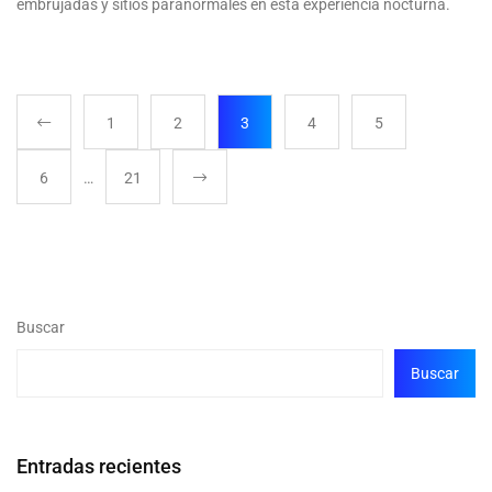
embrujadas y sitios paranormales en esta experiencia nocturna.
1
2
3
4
5
6
…
21
Buscar
Buscar
Entradas recientes