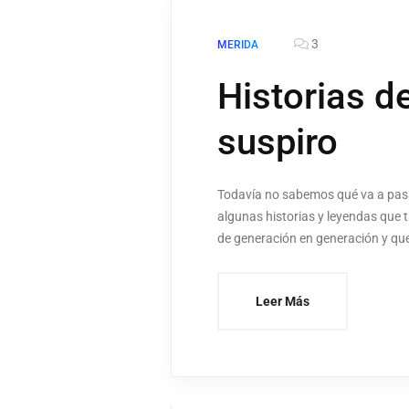
3
MERIDA
Historias d
suspiro
Todavía no sabemos qué va a pasa
algunas historias y leyendas que 
de generación en generación y que
Leer Más