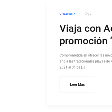
2
VERACRUZ
Viaja con A
promoción “
Comprometida en ofrecer las mejor
año a las tradicionales playas de 
2021 al 31 de […]
Leer Más