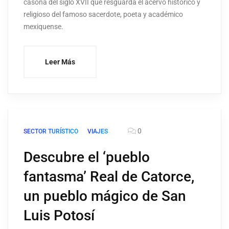
casona del siglo XVII que resguarda el acervo histórico y
religioso del famoso sacerdote, poeta y académico
mexiquense.
Leer Más
0
SECTOR TURÍSTICO
VIAJES
Descubre el ‘pueblo
fantasma’ Real de Catorce,
un pueblo mágico de San
Luis Potosí