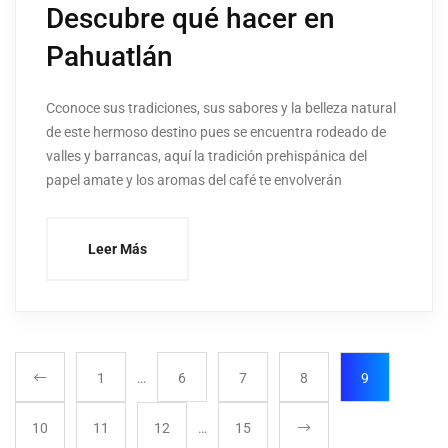
Descubre qué hacer en
Pahuatlán
Cconoce sus tradiciones, sus sabores y la belleza natural
de este hermoso destino pues se encuentra rodeado de
valles y barrancas, aquí la tradición prehispánica del
papel amate y los aromas del café te envolverán
Leer Más
1
…
6
7
8
9
10
11
12
…
15