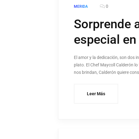
0
MERIDA
Sorprende 
especial e
El amor y la dedicación, son dos i
plato. El Chef Maycoll Calderón l
nos brindan, Calderón quiere conse
Leer Más