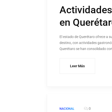
Actividades
en Queréta
El estado de Querétaro ofrece a su
destino, con actividades gastro
Querétaro se han consolidado como
Leer Más
0
NACIONAL