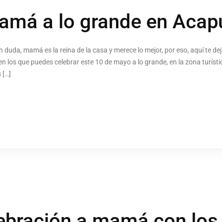
mamá a lo grande en Acap
n duda, mamá es la reina de la casa y merece lo mejor, por eso, aquí te
en los que puedes celebrar este 10 de mayo a lo grande, en la zona turís
 […]
elebración a mamá con lo