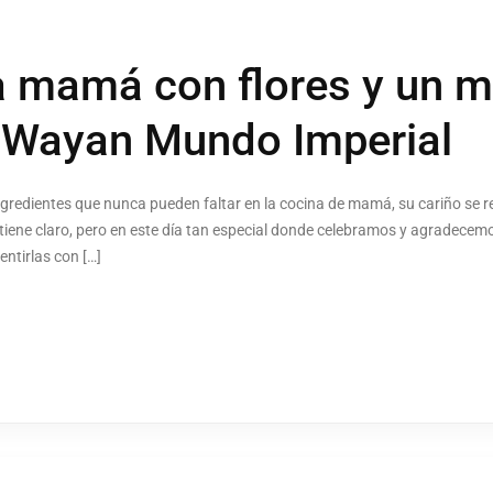
a mamá con flores y un 
n Wayan Mundo Imperial
ngredientes que nunca pueden faltar en la cocina de mamá, su cariño se re
o tiene claro, pero en este día tan especial donde celebramos y agradece
ntirlas con […]