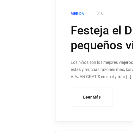
0
MERIDA
Festeja el D
pequeños vi
Los niños son los mejores viajeros
estas y muchas razones más, los a
VIAJAN GRATIS en el city tour […]
Leer Más