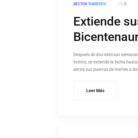
0
SECTOR TURÍSTICO
Extiende su
Bicentenaur
Después de dos exitosas semanas d
evento, se extiende la fecha has
abrirá sus puertas de martes a d
Leer Más