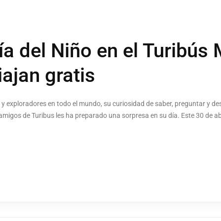
ía del Niño en el Turibús 
ajan gratis
 y exploradores en todo el mundo, su curiosidad de saber, preguntar y des
migos de Turibus les ha preparado una sorpresa en su día. Este 30 de abri