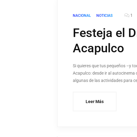
1
NACIONAL
NOTICIAS
Festeja el 
Acapulco
Si quieres que tus pequeños –y tod
Acapulco: desde ir al autocinema 
algunas de las actividades para ce
Leer Más