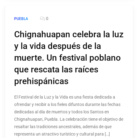
0
PUEBLA
Chignahuapan celebra la luz
y la vida después de la
muerte. Un festival poblano
que rescata las raíces
prehispánicas
El Festival de la Luz y la Vida es una fiesta dedicada a
ofrendar y recibir a los fieles difuntos durante las fechas
dedicadas al día de muertos y todos los Santos en
Chignahuapan, Puebla. La celebración tiene el objetivo de
resaltar las tradiciones ancestrales, además de que
representa un atractivo turístico y cultural para […]