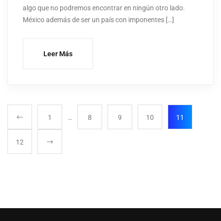
algo que no podremos encontrar en ningún otro lado.
México además de ser un país con imponentes […]
Leer Más
1
…
8
9
10
11
12