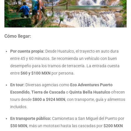
Cómo llegar:
Por cuenta propia:
Desde Huatulco, el trayecto en auto dura
entre 45 y 60 minutos. Se recomienda un vehículo con buen
desempeño para los tramos de terracería. La entrada cuesta
entre
$60 y $100 MXN
por persona.
En tour:
Diversas agencias como
Eco Adventures Puerto
Escondido
,
Tierra de Cascada
o
Quinta Bella Huatulco
ofrecen
tours desde
$800 a $924 MXN
, con transporte, guía y alimentos
incluidos.
En transporte público:
Camionetas a San Miguel del Puerto por
$50 MXN
, más un mototaxi hasta las cascadas por
$200 MXN