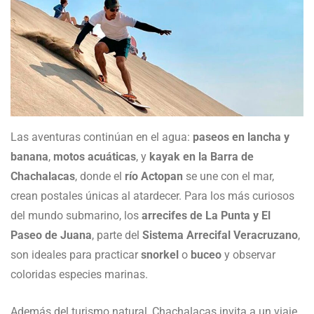
Las aventuras continúan en el agua:
paseos en lancha y
banana
,
motos acuáticas
, y
kayak en la Barra de
Chachalacas
, donde el
río Actopan
se une con el mar,
crean postales únicas al atardecer. Para los más curiosos
del mundo submarino, los
arrecifes de La Punta y El
Paseo de Juana
, parte del
Sistema Arrecifal Veracruzano
,
son ideales para practicar
snorkel
o
buceo
y observar
coloridas especies marinas.
Además del turismo natural, Chachalacas invita a un viaje