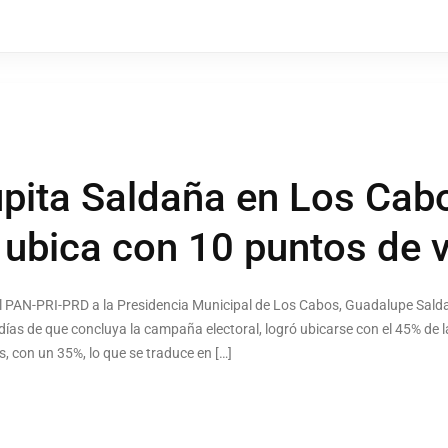
pita Saldaña en Los Cab
 ubica con 10 puntos de 
l PAN-PRI-PRD a la Presidencia Municipal de Los Cabos, Guadalupe Salda
 días de que concluya la campaña electoral, logró ubicarse con el 45% de l
 con un 35%, lo que se traduce en […]