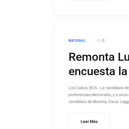
0
NACIONAL
Remonta Lu
encuesta la
Los Cabos, BCS.- La candidata de
preferencias electorales, y a unos
candidato de Morena, Oscar Leggs,
Leer Más