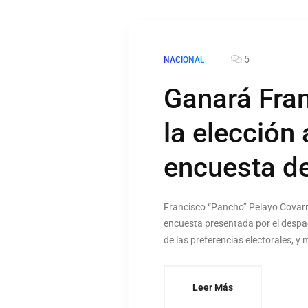
5
NACIONAL
Ganará Fra
la elección
encuesta d
Francisco “Pancho” Pelayo Covarru
encuesta presentada por el despa
de las preferencias electorales, y
Leer Más