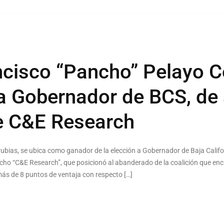
ncisco “Pancho” Pelayo C
 a Gobernador de BCS, de
e C&E Research
bias, se ubica como ganador de la elección a Gobernador de Baja Califor
cho “C&E Research”, que posicionó al abanderado de la coalición que e
 más de 8 puntos de ventaja con respecto […]