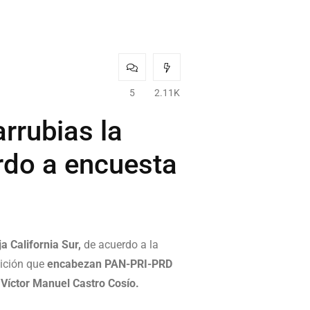
5
2.11K
rrubias la
rdo a encuesta
a California Sur,
de acuerdo a la
lición que
encabezan PAN-PRI-PRD
 Víctor Manuel Castro Cosío.