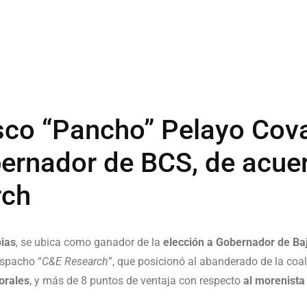
sco “Pancho” Pelayo Cova
bernador de BCS, de acue
rch
ias
, se ubica como ganador de la
elección a Gobernador de Baj
espacho “
C&E Research
”, que posicionó al abanderado de la coa
orales
, y más de 8 puntos de ventaja con respecto
al morenista