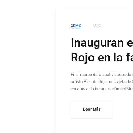
0
CDMX
Inauguran e
Rojo en la 
En el marco de las actividades de 
artista Vicente Rojo por la jefa 
encabezar la inauguración del Mu
Leer Más