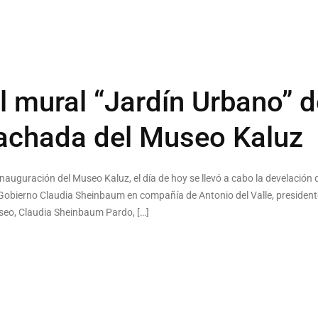
l mural “Jardín Urbano” d
fachada del Museo Kaluz
inauguración del Museo Kaluz, el día de hoy se llevó a cabo la develación 
de Gobierno Claudia Sheinbaum en compañía de Antonio del Valle, president
seo, Claudia Sheinbaum Pardo, […]