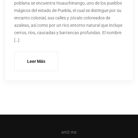
poblana se encuentra Huauchinango, uno de los pueblos
mágicos del estado de Puebla, el cual se distingue por su
encanto colonial, sus calles y zócalo coloreados de
azaleas, así como por un rico entorno natural que incluye
cerros, ríos, cascadas y barrancas profundas. El nombre
[…]
Leer Más
sm3.mx