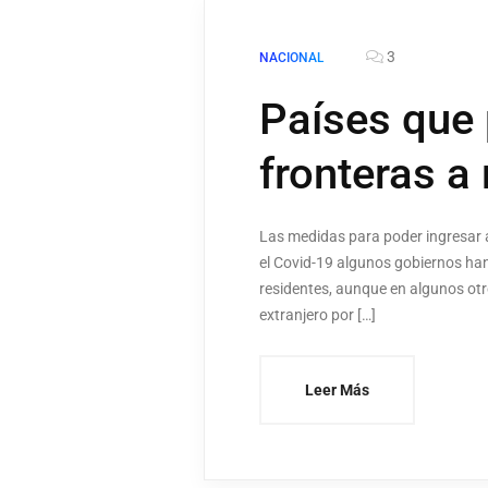
3
NACIONAL
Países que 
fronteras a
Las medidas para poder ingresar a
el Covid-19 algunos gobiernos han
residentes, aunque en algunos otro
extranjero por […]
Leer Más