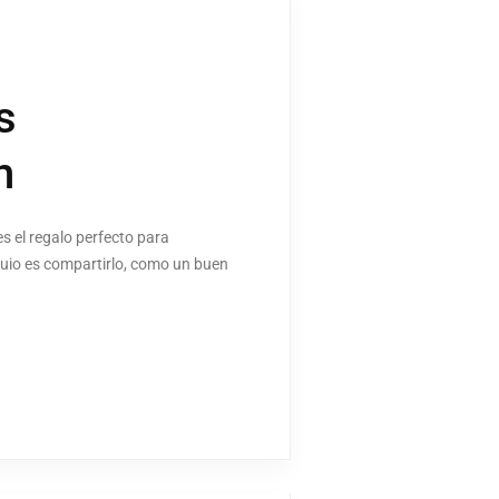
s
n
s el regalo perfecto para
quio es compartirlo, como un buen