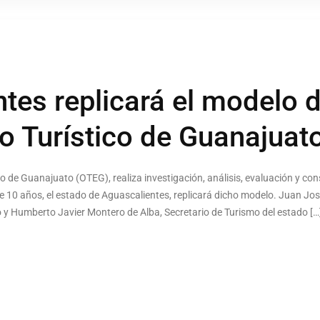
tes replicará el modelo 
o Turístico de Guanajuat
o de Guanajuato (OTEG), realiza investigación, análisis, evaluación y consu
10 años, el estado de Aguascalientes, replicará dicho modelo. Juan José
y Humberto Javier Montero de Alba, Secretario de Turismo del estado […