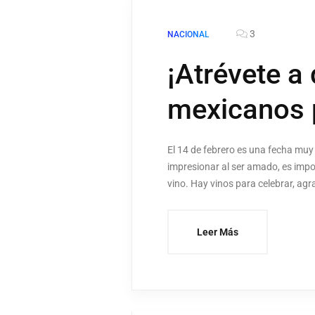
3
NACIONAL
¡Atrévete a
mexicanos p
El 14 de febrero es una fecha muy
impresionar al ser amado, es impo
vino. Hay vinos para celebrar, agra
Leer Más