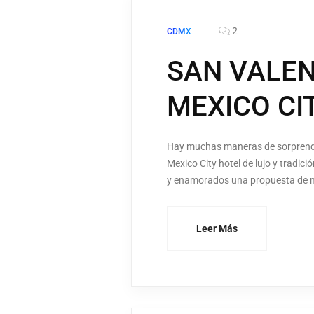
2
CDMX
SAN VALEN
MEXICO CI
Hay muchas maneras de sorprender
Mexico City hotel de lujo y tradic
y enamorados una propuesta de 
Leer Más