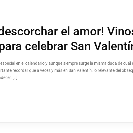
 descorchar el amor! Vino
ara celebrar San Valentí
 especial en el calendario y aunque siempre surge la misma duda de cuál e
rtante recordar que a veces y más en San Valentín, lo relevante del obse
decer, […]