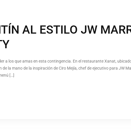
TÍN AL ESTILO JW MAR
TY
 a los que amas en esta contingencia. En el restaurante Xanat, ubicado
ión de la mano de la inspiración de Ciro Mejía, chef de ejecutivo para JW 
menú […]