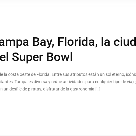
ampa Bay, Florida, la ciu
 el Super Bowl
 la costa oeste de Florida. Entre sus atributos están un sol eterno, icón
itantes, Tampa es diversa y reúne actividades para cualquier tipo de viaj
n un desfile de piratas, disfrutar de la gastronomía […]