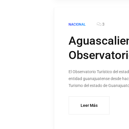
3
NACIONAL
Aguascalien
Observatori
El Observatorio Turístico del estad
entidad guanajuatense desde hace 
Turismo del estado de Guanajuato 
Leer Más