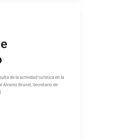
de
o
lta de la actividad turística en la
 Álvarez Brunel, Secretario de
]