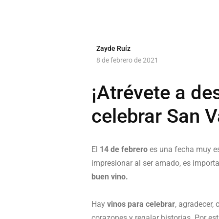
Zayde Ruíz
8 de febrero de 2021
¡Atrévete a de
celebrar San V
El
14 de febrero
es una fecha muy esp
impresionar al ser amado, es import
buen vino.
Hay
vinos para celebrar
, agradecer,
corazones y regalar historias. Por es