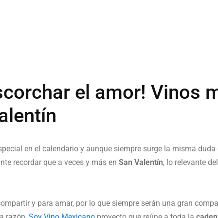
scorchar el amor! Vinos 
alentín
ecial en el calendario y aunque siempre surge la misma duda d
ante recordar que a veces y más en
San Valentín
, lo relevante d
 compartir y para amar, por lo que siempre serán una gran compa
ta razón,
Soy Vino Mexicano
proyecto que reúne a toda la
caden