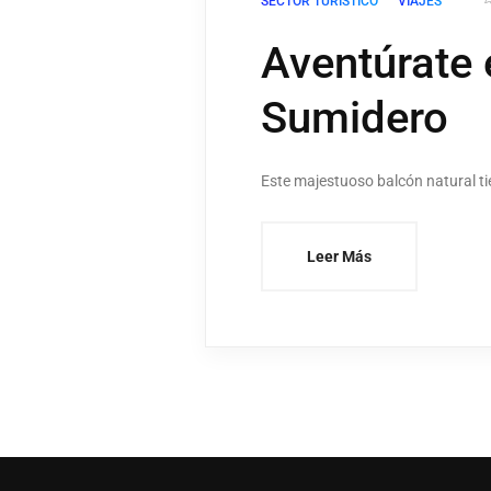
SECTOR TURÍSTICO
VIAJES
Aventúrate 
Sumidero
Este majestuoso balcón natural ti
Leer Más