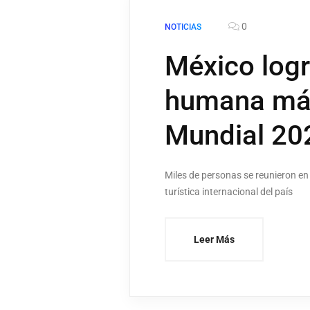
0
NOTICIAS
México logr
humana más
Mundial 20
Miles de personas se reunieron en
turística internacional del país
Leer Más