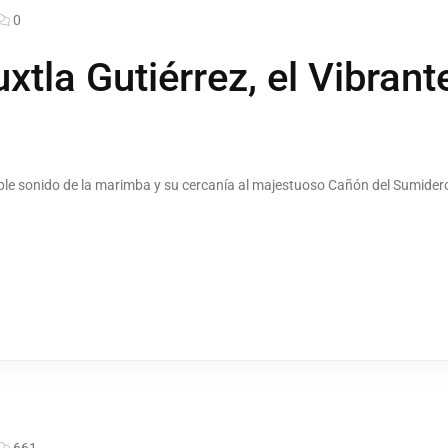
0
xtla Gutiérrez, el Vibran
ble sonido de la marimba y su cercanía al majestuoso Cañón del Sumider
661