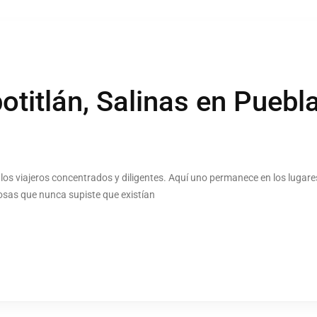
itlán, Salinas en Puebla,
ra los viajeros concentrados y diligentes. Aquí uno permanece en los lugare
cosas que nunca supiste que existían