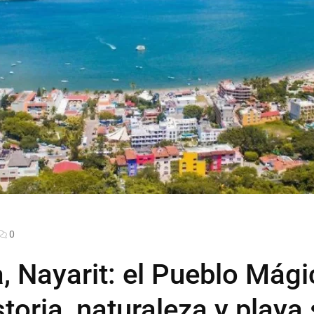
0
 Nayarit: el Pueblo Mági
toria, naturaleza y playa 