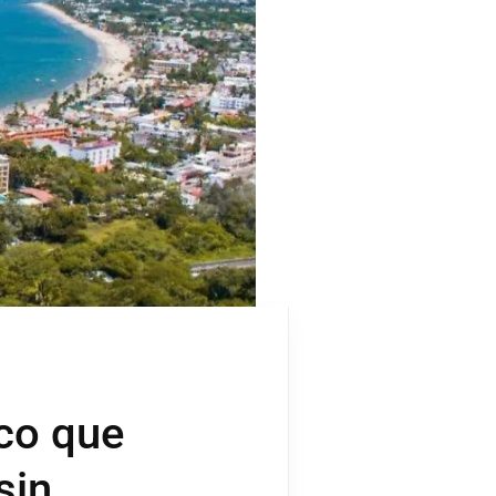
co que
sin