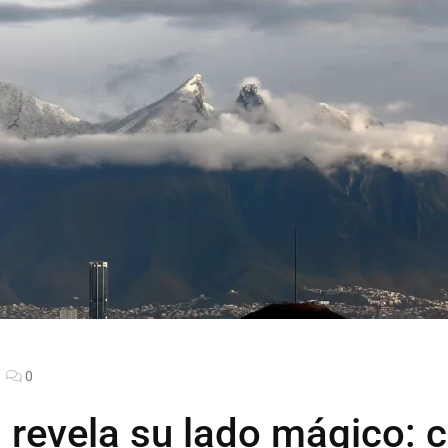
0
revela su lado mágico: c