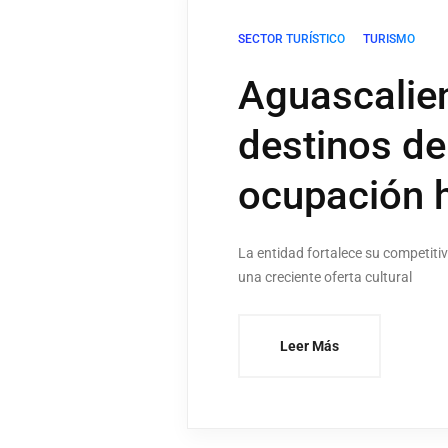
SECTOR TURÍSTICO
TURISMO
Aguascalien
destinos de
ocupación h
La entidad fortalece su competiti
una creciente oferta cultural
Leer Más