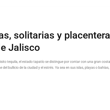
s, solitarias y placentera
de Jalisco
sito tequila, el estado tapatío se distingue por contar con una gran cost
 del bullicio de la ciudad y el estrés. Ya sea en sus islas, playas o bahías