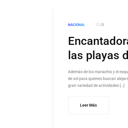
0
NACIONAL
Encantadora
las playas 
Además de los mariachis y el exqui
de sol para quienes buscan alejarse
gran variedad de actividades […]
Leer Más