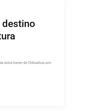
 destino
tura
omía única hacen de Chihuahua uno