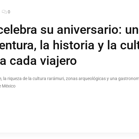
0
elebra su aniversario: un
ntura, la historia y la cul
a cada viajero
e, la riqueza de la cultura rarámuri, zonas arqueológicas y una gastron
e México