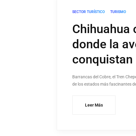
SECTOR TURÍSTICO
TURISMO
Chihuahua c
donde la ave
conquistan 
Barrancas del Cobre, el Tren Chep
de los estados más fascinantes d
Leer Más