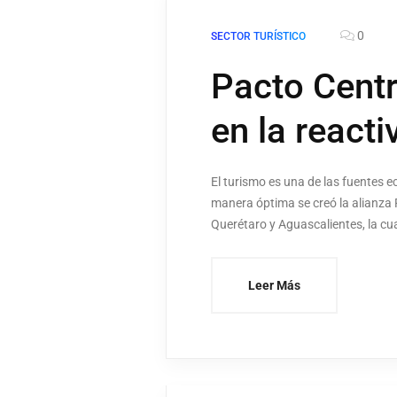
0
SECTOR TURÍSTICO
Pacto Centr
en la reacti
El turismo es una de las fuentes e
manera óptima se creó la alianza 
Querétaro y Aguascalientes, la cu
Leer Más