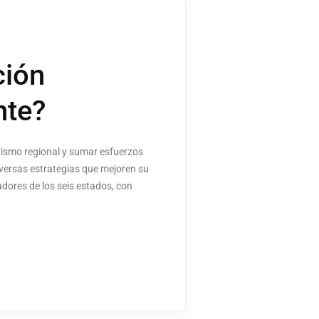
ción
nte?
urismo regional y sumar esfuerzos
iversas estrategias que mejoren su
adores de los seis estados, con