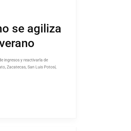
o se agiliza
 verano
e ingresos y reactivarla de
to, Zacatecas, San Luis Potosí,