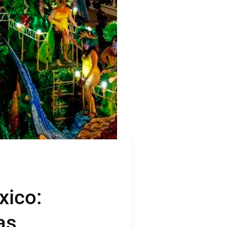
xico:
as