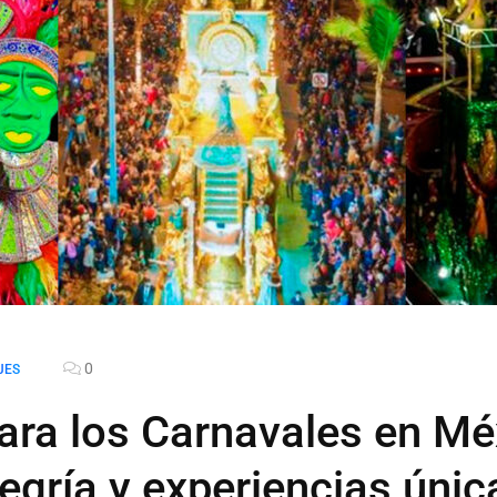
0
JES
ara los Carnavales en Mé
legría y experiencias únic