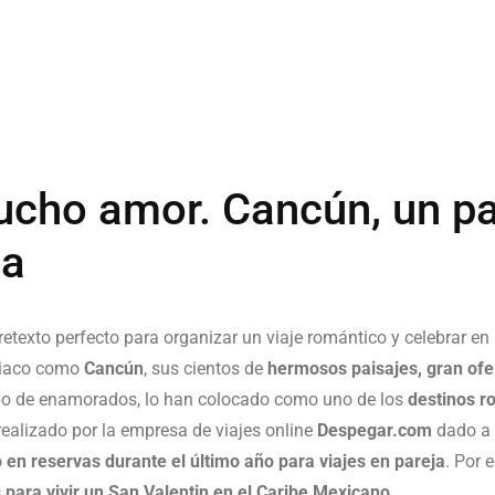
ucho amor. Cancún, un pa
ja
 pretexto perfecto para organizar un viaje romántico y celebrar en
isiaco como
Cancún
, sus cientos de
hermosos paisajes, gran ofe
ipo de enamorados, lo han colocado como uno de los
destinos r
realizado por la empresa de viajes online
Despegar.com
dado a 
 en reservas durante el último año para viajes en pareja
. Por 
para vivir un San Valentin en el Caribe Mexicano.