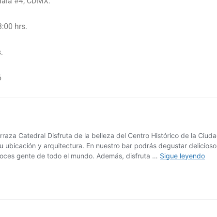
mala #4, CDMX.
:00 hrs.
.
6