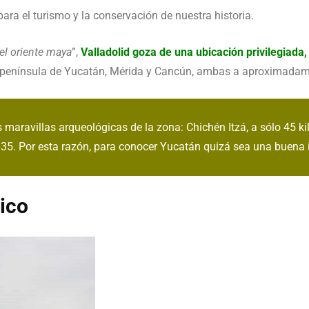
ara el turismo y la conservación de nuestra historia.
del oriente maya
”,
Valladolid goza de una ubicación privilegiada,
 península de Yucatán, Mérida y Cancún, ambas a aproximadame
 maravillas arqueológicas de la zona: Chichén Itzá, a sólo 45 k
a 35. Por esta razón, para conocer Yucatán quizá sea una buena
ico