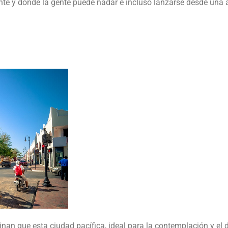
nte y donde la gente puede nadar e incluso lanzarse desde una a
inan que esta ciudad pacífica, ideal para la contemplación y el 