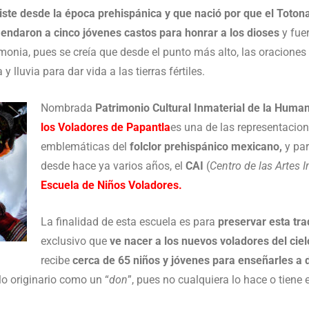
iste desde la época prehispánica y que nació por que el Toto
ndaron a cinco jóvenes castos para honrar a los dioses
y fue
emonia, pues se creía que desde el punto más alto, las oracione
y lluvia para dar vida a las tierras fértiles.
Nombrada
Patrimonio Cultural Inmaterial de la Huma
los Voladores de Papantla
es una de las representacio
emblemáticas del
folclor prehispánico mexicano,
y par
desde hace ya varios años, el
CAI
(
Centro de las Artes 
Escuela de Niños Voladores.
La finalidad de esta escuela es para
preservar esta tra
exclusivo que
ve nacer a los nuevos voladores del cie
recibe
cerca de 65 niños y jóvenes para enseñarles a 
o originario como un “
don
”, pues no cualquiera lo hace o tiene e