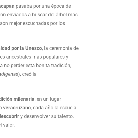
nacapan
pasaba por una época de
ron enviados a buscar del árbol más
s son mejor escuchadas por los
nidad por la Unesco
, la ceremonia de
nes ancestrales más populares y
a no perder esta bonita tradición,
Indígenas
), creó la
dición milenaria
, en un lugar
lo veracruzano
, cada año la escuela
descubrir
y desenvolver su talento,
l valor.