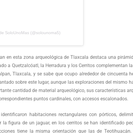
a de SoloUnoMas (@solounoma5)
cian en esta zona arqueológica de Tlaxcala destaca una pirámi
ado a Quetzalcóatl, la Herradura y los Cerritos complementan 
alpan, Tlaxcala, y se sabe que ocupo alrededor de cincuenta 
ntado sobre este lugar, aunque las exploraciones del mismo han
tante cantidad de material arqueológico, sus características ar
correspondientes puntos cardinales, con accesos escalonados.
e identificaron habitaciones rectangulares con pórticos, deli
r la figura de un jaguar, en los cerritos se han identificado p
cciones tiene la misma orientación que las de Teotihuacán. 