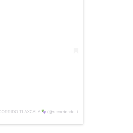
ORRIDO TLAXCALA
(@recorriendo_tlaxcala)