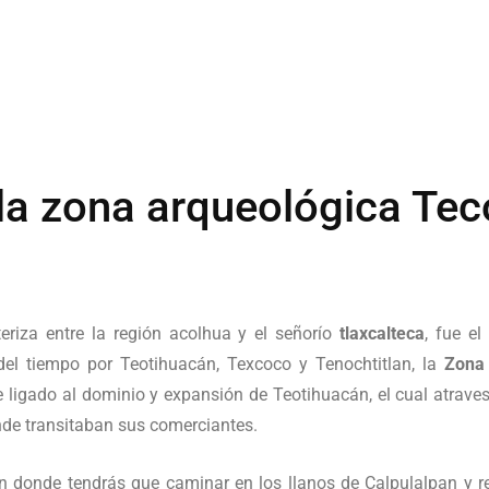
 la zona arqueológica Te
eriza entre la región acolhua y el señorío
tlaxcalteca
, fue e
el tiempo por Teotihuacán, Texcoco y Tenochtitlan, la
Zona
 ligado al dominio y expansión de Teotihuacán, el cual atrave
nde transitaban sus comerciantes.
en donde tendrás que caminar en los llanos de Calpulalpan y rec