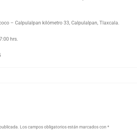
xcoco – Calpulalpan kilómetro 33, Calpulalpan, Tlaxcala.
7:00 hrs.
5
 publicada.
Los campos obligatorios están marcados con
*