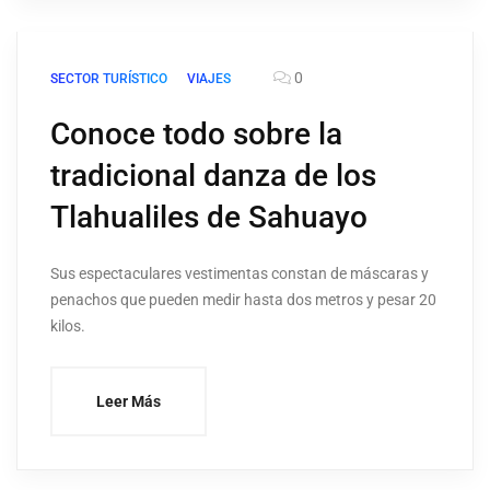
0
SECTOR TURÍSTICO
VIAJES
Conoce todo sobre la
tradicional danza de los
Tlahualiles de Sahuayo
Sus espectaculares vestimentas constan de máscaras y
penachos que pueden medir hasta dos metros y pesar 20
kilos.
Leer Más