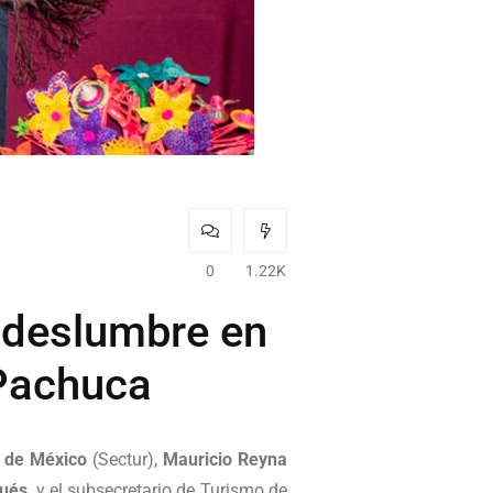
0
1.22K
o deslumbre en
 Pachuca
o de México
(Sectur),
Mauricio Reyna
qués
, y el subsecretario de Turismo de