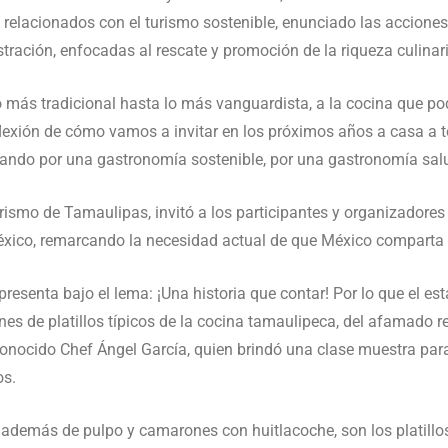
relacionados con el turismo sostenible, enunciado las accione
stración, enfocadas al rescate y promoción de la riqueza culinar
 más tradicional hasta lo más vanguardista, a la cocina que po
lexión de cómo vamos a invitar en los próximos años a casa a t
ando por una gastronomía sostenible, por una gastronomía salu
urismo de Tamaulipas, invitó a los participantes y organizadores
México, remarcando la necesidad actual de que México comparta
presenta bajo el lema: ¡Una historia que contar! Por lo que el es
nes de platillos típicos de la cocina tamaulipeca, del afamado r
conocido Chef Ángel García, quien brindó una clase muestra para 
os.
o, además de pulpo y camarones con huitlacoche, son los platillos