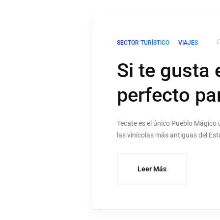
SECTOR TURÍSTICO
VIAJES
Si te gusta 
perfecto par
Tecate es el único Pueblo Mágico 
las vinícolas más antiguas del Es
Leer Más