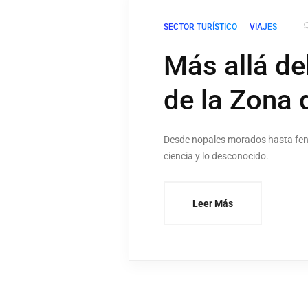
SECTOR TURÍSTICO
VIAJES
Más allá del
de la Zona d
Desde nopales morados hasta fenó
ciencia y lo desconocido.
Leer Más