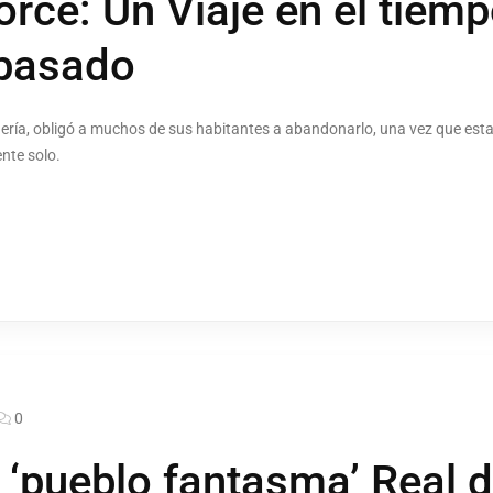
rce: Un Viaje en el tiemp
 pasado
inería, obligó a muchos de sus habitantes a abandonarlo, una vez que esta
nte solo.
0
 ‘pueblo fantasma’ Real d