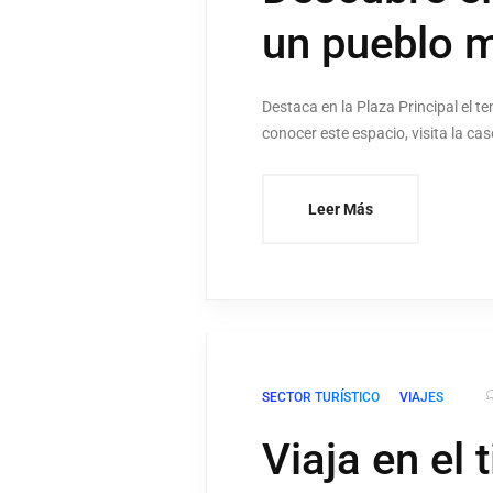
un pueblo m
Destaca en la Plaza Principal el 
conocer este espacio, visita la 
Leer Más
SECTOR TURÍSTICO
VIAJES
Viaja en el