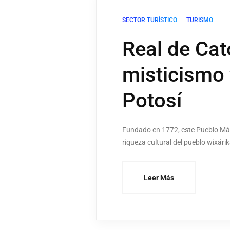
SECTOR TURÍSTICO
TURISMO
Real de Cat
misticismo 
Potosí
Fundado en 1772, este Pueblo Mági
riqueza cultural del pueblo wixárik
Leer Más