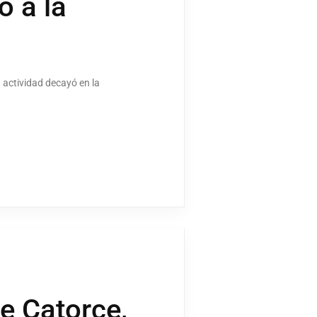
o a la
 actividad decayó en la
e Catorce,