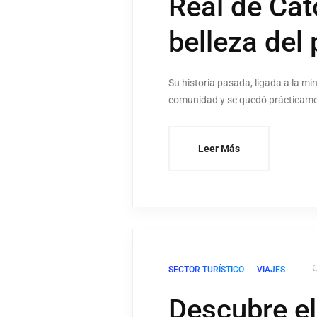
Real de Cato
belleza del
Su historia pasada, ligada a la m
comunidad y se quedó prácticame
Leer Más
SECTOR TURÍSTICO
VIAJES
Descubre el