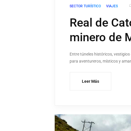
SECTOR TURÍSTICO
VIAJES
Real de Cat
minero de 
Entre túneles históricos, vestigio
para aventureros, místicos y aman
Leer Más