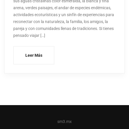
sus aguas cristalinas color esmeralda, la blanca y fina
arena, verdes paisajes, el andar de especies endémicas,
actividades ecoturísticas y un sinfín de experiencias para
reconectar con la naturaleza, la familia, los amigos, la
pareja y con comunidades llenas de tradiciones. Si tienes
pensado viajar […]
Leer Más
sm3.mx