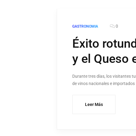
0
GASTRONOMIA
Éxito rotund
y el Queso 
Durante tres días, los visitantes 
de vinos nacionales e importados
Leer Más