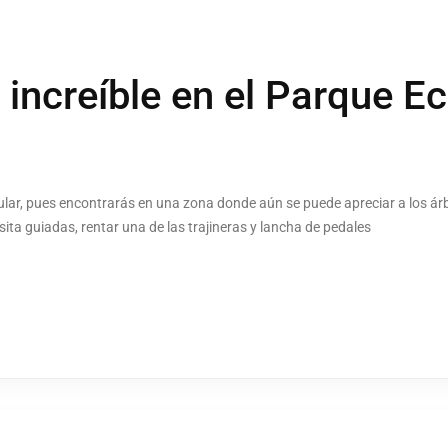
 increíble en el Parque E
cular, pues encontrarás en una zona donde aún se puede apreciar a los árb
ta guiadas, rentar una de las trajineras y lancha de pedales