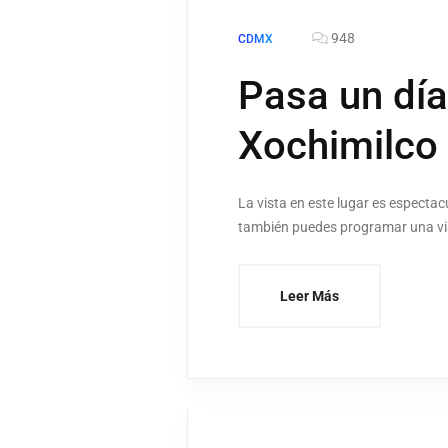
948
CDMX
Pasa un día
Xochimilco
La vista en este lugar es especta
también puedes programar una visi
Leer Más