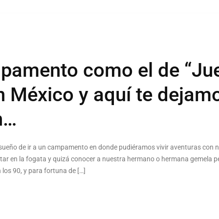
pamento como el de “Ju
 México y aquí te dejamo
n…
sueño de ir a un campamento en donde pudiéramos vivir aventuras con 
ntar en la fogata y quizá conocer a nuestra hermano o hermana gemela pe
 los 90, y para fortuna de […]