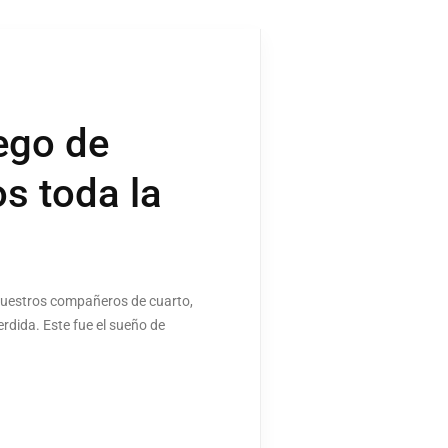
ego de
s toda la
nuestros compañeros de cuarto,
rdida. Este fue el sueño de