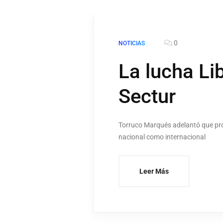
0
NOTICIAS
La lucha Li
Sectur
Torruco Marqués adelantó que pró
nacional como internacional
Leer Más