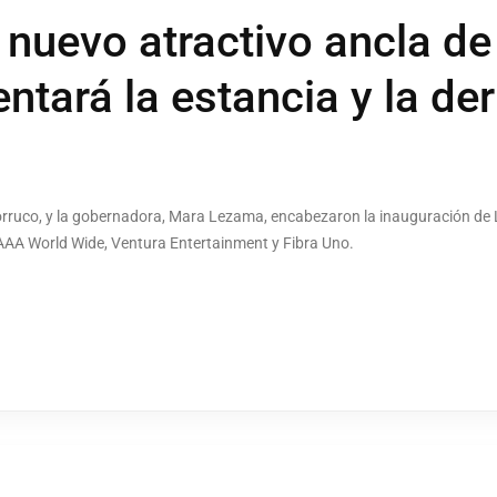
, nuevo atractivo ancla d
ntará la estancia y la de
Torruco, y la gobernadora, Mara Lezama, encabezaron la inauguración de L
 AAA World Wide, Ventura Entertainment y Fibra Uno.