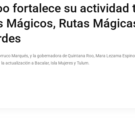
o fortalece su actividad t
s Mágicos, Rutas Mágicas
rdes
 Torruco Marqués, y la gobernadora de Quintana Roo, Mara Lezama Espin
a actualización a Bacalar, Isla Mujeres y Tulum.