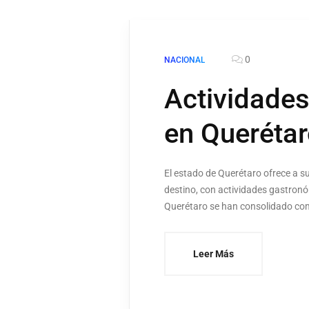
0
NACIONAL
Actividades
en Queréta
El estado de Querétaro ofrece a su
destino, con actividades gastro
Querétaro se han consolidado como
Leer Más